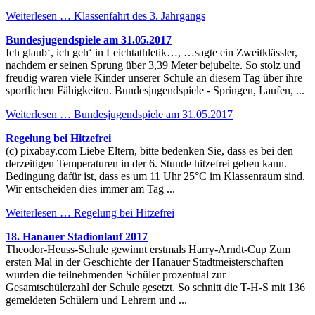
Weiterlesen …
Klassenfahrt des 3. Jahrgangs
Bundesjugendspiele am 31.05.2017
Ich glaub‘, ich geh‘ in Leichtathletik…, …sagte ein Zweitklässler,
nachdem er seinen Sprung über 3,39 Meter bejubelte. So stolz und
freudig waren viele Kinder unserer Schule an diesem Tag über ihre
sportlichen Fähigkeiten. Bundesjugendspiele - Springen, Laufen, ...
Weiterlesen …
Bundesjugendspiele am 31.05.2017
Regelung bei Hitzefrei
(c) pixabay.com Liebe Eltern, bitte bedenken Sie, dass es bei den
derzeitigen Temperaturen in der 6. Stunde hitzefrei geben kann.
Bedingung dafür ist, dass es um 11 Uhr 25°C im Klassenraum sind.
Wir entscheiden dies immer am Tag ...
Weiterlesen …
Regelung bei Hitzefrei
18. Hanauer Stadionlauf 2017
Theodor-Heuss-Schule gewinnt erstmals Harry-Arndt-Cup Zum
ersten Mal in der Geschichte der Hanauer Stadtmeisterschaften
wurden die teilnehmenden Schüler prozentual zur
Gesamtschülerzahl der Schule gesetzt. So schnitt die T-H-S mit 136
gemeldeten Schülern und Lehrern und ...