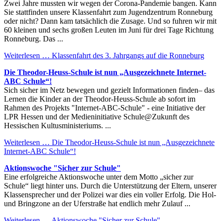
Zwei Jahre mussten wir wegen der Corona-Pandemie bangen. Kann
Sie stattfinden unsere Klassenfahrt zum Jugendzentrum Ronneburg
oder nicht? Dann kam tatsächlich die Zusage. Und so fuhren wir mit
60 kleinen und sechs großen Leuten im Juni für drei Tage Richtung
Ronneburg. Das ...
Weiterlesen …
Klassenfahrt des 3. Jahrgangs auf die Ronneburg
Die Theodor-Heuss-Schule ist nun „Ausgezeichnete Internet-
ABC Schule“!
Sich sicher im Netz bewegen und gezielt Informationen finden– das
Lernen die Kinder an der Theodor-Heuss-Schule ab sofort im
Rahmen des Projekts "Internet-ABC-Schule" - eine Initiative der
LPR Hessen und der Medieninitiative Schule@Zukunft des
Hessischen Kultusministeriums. ...
Weiterlesen …
Die Theodor-Heuss-Schule ist nun „Ausgezeichnete
Internet-ABC Schule“!
Aktionswoche "Sicher zur Schule"
Eine erfolgreiche Aktionswoche unter dem Motto „sicher zur
Schule“ liegt hinter uns. Durch die Unterstützung der Eltern, unserer
Klassensprecher und der Polizei war dies ein voller Erfolg. Die Hol-
und Bringzone an der Uferstraße hat endlich mehr Zulauf ...
Weiterlesen …
Aktionswoche "Sicher zur Schule"