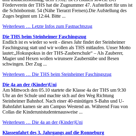
Förderverein der THS hat die Zugnummer 47. Aufstellort für uns ist
die Schönbornstr. 54 (Nähe Tierarzt Freisen).Die Aufstellung des
Zuges beginnt um 12:44. Bitte ...
Weiterlesen …
Letzte Infos zum Fastnachtszug
Die THS beim Steinheimer Faschingszug
Endlich ist es wieder so weit - dieses Jahr findet der Steinheimer
Faschingszug statt und wir wollen als THS mitlaufen. Unser Motto
lautet:„Hokuspokus in der THS-Zauberschule“ – Als Zauberer,
Magier und Hexen wollen wirunsere Zauberstäbe und Besen
schwingen. Der Zug ...
Weiterlesen …
Die THS beim Steinheimer Faschingszug
Die 4a an der (Kinder)Uni
Am Mittwoch den 05.10 startete die Klasse 4a der THS um 9:30
Uhr an der Schule und machte sich auf den Weg Richtung
Steinheimer Bahnhof. Nach einer 40-minütigen S-Bahn und U-
Bahnfahrt kamen sie am Campus Westend an. Während Frau von
Collas die Kinderunistudentenausweise ...
Weiterlesen …
Die 4a an der (Kinder)Uni
Klassenfahrt des 3. Jahrgangs auf die Ronneburg