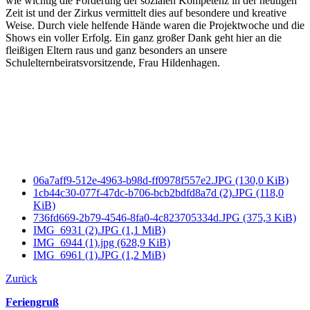
wie wichtig die Förderung der sozialen Kompetenz in der heutigen
Zeit ist und der Zirkus vermittelt dies auf besondere und kreative
Weise. Durch viele helfende Hände waren die Projektwoche und die
Shows ein voller Erfolg. Ein ganz großer Dank geht hier an die
fleißigen Eltern raus und ganz besonders an unsere
Schulelternbeiratsvorsitzende, Frau Hildenhagen.
06a7aff9-512e-4963-b98d-ff0978f557e2.JPG
(130,0 KiB)
1cb44c30-077f-47dc-b706-bcb2bdfd8a7d (2).JPG
(118,0
KiB)
736fd669-2b79-4546-8fa0-4c823705334d.JPG
(375,3 KiB)
IMG_6931 (2).JPG
(1,1 MiB)
IMG_6944 (1).jpg
(628,9 KiB)
IMG_6961 (1).JPG
(1,2 MiB)
Zurück
Feriengruß