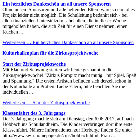
Ein herzliches Dankeschön an all unsere Sponsoren
Ohne unsere Sponsoren und alle helfenden Eltern wäre so ein tolles
Projekt leider nicht möglich. Die Schulleitung bedankt sich - bei
allen finanziellen Unterstützern, - bei allen, die in dieser Woche
mitgeholfen haben, die sich Zeit für einen Dienst nehmen, einen
Kuchen ...
Weiterlesen …
Ein herzliches Dankeschön an all unsere Sponsoren
Kulturhallenplan für die Zirkusprojektwoche
...
Start der Zirkusprojektwoche
Mit Elan und Schwung starten wir heute gespannt in die
Zirkusprojektwoche! "Zirkus Pompitz macht mutig - mit Spiel, Spaß
und Spannung." Die ersten Artisten befinden sich derzeit schon in
der Kulturhalle am Proben. Liebe Eltern, bitte beachten Sie die
individuellen ...
Weiterlesen …
Start der Zirkusprojektwoche
Klassenfahrt des 3. Jahrgangs
Der 3. Jahrgang machte sich am Dienstag, den 6.06.2017, auf nach
Hobbach ins Schullandheim. Die Kinder verbringen dort ihre erste
Klassenfahrt. Nähere Informationen zur Herberge finden Sie unter
http://www.swu-homepage.de/cms/hobbach.html. Frau ...