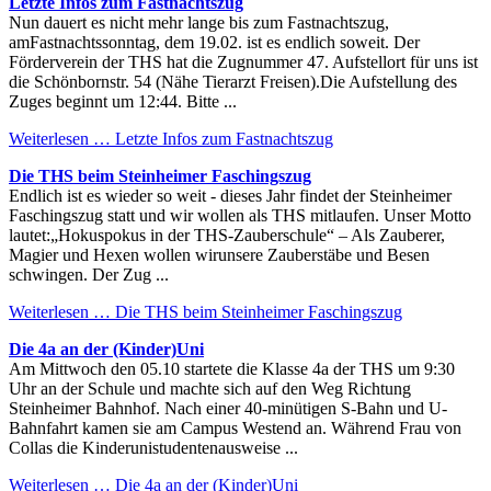
Letzte Infos zum Fastnachtszug
Nun dauert es nicht mehr lange bis zum Fastnachtszug,
amFastnachtssonntag, dem 19.02. ist es endlich soweit. Der
Förderverein der THS hat die Zugnummer 47. Aufstellort für uns ist
die Schönbornstr. 54 (Nähe Tierarzt Freisen).Die Aufstellung des
Zuges beginnt um 12:44. Bitte ...
Weiterlesen …
Letzte Infos zum Fastnachtszug
Die THS beim Steinheimer Faschingszug
Endlich ist es wieder so weit - dieses Jahr findet der Steinheimer
Faschingszug statt und wir wollen als THS mitlaufen. Unser Motto
lautet:„Hokuspokus in der THS-Zauberschule“ – Als Zauberer,
Magier und Hexen wollen wirunsere Zauberstäbe und Besen
schwingen. Der Zug ...
Weiterlesen …
Die THS beim Steinheimer Faschingszug
Die 4a an der (Kinder)Uni
Am Mittwoch den 05.10 startete die Klasse 4a der THS um 9:30
Uhr an der Schule und machte sich auf den Weg Richtung
Steinheimer Bahnhof. Nach einer 40-minütigen S-Bahn und U-
Bahnfahrt kamen sie am Campus Westend an. Während Frau von
Collas die Kinderunistudentenausweise ...
Weiterlesen …
Die 4a an der (Kinder)Uni