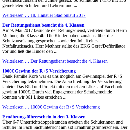
Gesamtschülerzahl der Schule gesetzt. So schnitt die T-H-S mit 136
gemeldeten Schülern und Lehrern und ...
Weiterlesen …
18. Hanauer Stadionlauf 2017
Der Rettungsdienst besucht die 4. Klassen
Am 9. Mai 2017 besuchte der Rettungsdienst, vertreten durch Herrn
Methner, die Klasse 4b. Die Kinder haben zunächst über die
Schutzausrüstung gesprochen sowie den Inhalt eines
Notfallrucksacks. Herr Methner stellte das EKG Gerät/Defibrillator
vor und ließ die Kinder den ...
Weiterlesen …
Der Rettungsdienst besucht die 4. Klassen
1000€ Gewinn der R+S Versicherung
Dank Familie Korb war es uns möglich am Gewinnspiel der R+S
Versicherung teilzunehmen. Die Ausschreibung der Versicherung
lautete: Das Bild und Projekt mit den meisten Likes auf Facebook
gewinnt 1000€. Durch viel Engagement der Schulgemeinde
konnten wir 861 Likes erreichen ...
Weiterlesen …
1000€ Gewinn der R+S Versicherung
Ernährungsführerschein in den 3. Klassen
Über 6-7 Unterrichtsdoppelstunden arbeiten die Schülerinnen und
Schüler im Fach Sachunterricht am aid Ernährungsführerschein. Der