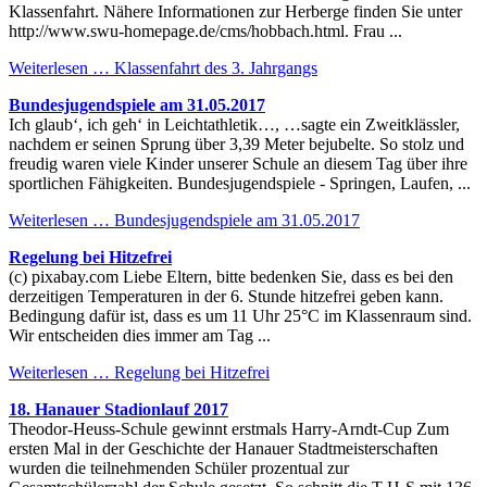
Klassenfahrt. Nähere Informationen zur Herberge finden Sie unter
http://www.swu-homepage.de/cms/hobbach.html. Frau ...
Weiterlesen …
Klassenfahrt des 3. Jahrgangs
Bundesjugendspiele am 31.05.2017
Ich glaub‘, ich geh‘ in Leichtathletik…, …sagte ein Zweitklässler,
nachdem er seinen Sprung über 3,39 Meter bejubelte. So stolz und
freudig waren viele Kinder unserer Schule an diesem Tag über ihre
sportlichen Fähigkeiten. Bundesjugendspiele - Springen, Laufen, ...
Weiterlesen …
Bundesjugendspiele am 31.05.2017
Regelung bei Hitzefrei
(c) pixabay.com Liebe Eltern, bitte bedenken Sie, dass es bei den
derzeitigen Temperaturen in der 6. Stunde hitzefrei geben kann.
Bedingung dafür ist, dass es um 11 Uhr 25°C im Klassenraum sind.
Wir entscheiden dies immer am Tag ...
Weiterlesen …
Regelung bei Hitzefrei
18. Hanauer Stadionlauf 2017
Theodor-Heuss-Schule gewinnt erstmals Harry-Arndt-Cup Zum
ersten Mal in der Geschichte der Hanauer Stadtmeisterschaften
wurden die teilnehmenden Schüler prozentual zur