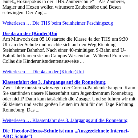
lautet:„Hokuspokus in der THS-Zauberschule“ – Als Zauberer,
Magier und Hexen wollen wirunsere Zauberstäbe und Besen
schwingen. Der Zug ...
Weiterlesen …
Die THS beim Steinheimer Faschingszug
Die 4a an der (Kinder)Uni
Am Mittwoch den 05.10 startete die Klasse 4a der THS um 9:30
Uhr an der Schule und machte sich auf den Weg Richtung
Steinheimer Bahnhof. Nach einer 40-minütigen S-Bahn und U-
Bahnfahrt kamen sie am Campus Westend an. Während Frau von
Collas die Kinderunistudentenausweise ...
Weiterlesen …
Die 4a an der (Kinder)Uni
Klassenfahrt des 3. Jahrgangs auf die Ronneburg
Zwei Jahre mussten wir wegen der Corona-Pandemie bangen. Kann
Sie stattfinden unsere Klassenfahrt zum Jugendzentrum Ronneburg
oder nicht? Dann kam tatsächlich die Zusage. Und so fuhren wir mit
60 kleinen und sechs großen Leuten im Juni für drei Tage Richtung
Ronneburg. Das ...
Weiterlesen …
Klassenfahrt des 3. Jahrgangs auf die Ronneburg
Die Theodor-Heuss-Schule ist nun „Ausgezeichnete Internet-
ABC Schule“!