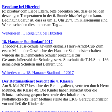
Regelung bei Hitzefrei
(c) pixabay.com Liebe Eltern, bitte bedenken Sie, dass es bei den
derzeitigen Temperaturen in der 6. Stunde hitzefrei geben kann.
Bedingung dafür ist, dass es um 11 Uhr 25°C im Klassenraum sind.
Wir entscheiden dies immer am Tag ...
Weiterlesen …
Regelung bei Hitzefrei
18. Hanauer Stadionlauf 2017
Theodor-Heuss-Schule gewinnt erstmals Harry-Arndt-Cup Zum
ersten Mal in der Geschichte der Hanauer Stadtmeisterschaften
wurden die teilnehmenden Schüler prozentual zur
Gesamtschülerzahl der Schule gesetzt. So schnitt die T-H-S mit 136
gemeldeten Schülern und Lehrern und ...
Weiterlesen …
18. Hanauer Stadionlauf 2017
Der Rettungsdienst besucht die 4. Klassen
Am 9. Mai 2017 besuchte der Rettungsdienst, vertreten durch Herrn
Methner, die Klasse 4b. Die Kinder haben zunächst über die
Schutzausrüstung gesprochen sowie den Inhalt eines
Notfallrucksacks. Herr Methner stellte das EKG Gerät/Defibrillator
vor und ließ die Kinder den ...