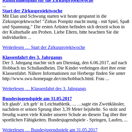
Kulturhallenplan für die Zirkusprojektwoche
...
Start der Zirkusprojektwoche
Mit Elan und Schwung starten wir heute gespannt in die
Zirkusprojektwoche! "Zirkus Pompitz macht mutig - mit Spiel, Spaß
und Spannung." Die ersten Artisten befinden sich derzeit schon in
der Kulturhalle am Proben. Liebe Eltern, bitte beachten Sie die
individuellen ...
Weiterlesen …
Start der Zirkusprojektwoche
Klassenfahrt des 3. Jahrgangs
Der 3. Jahrgang machte sich am Dienstag, den 6.06.2017, auf nach
Hobbach ins Schullandheim. Die Kinder verbringen dort ihre erste
Klassenfahrt. Nähere Informationen zur Herberge finden Sie unter
http://www.swu-homepage.de/cms/hobbach.html. Frau ...
Weiterlesen …
Klassenfahrt des 3. Jahrgangs
Bundesjugendspiele am 31.05.2017
Ich glaub‘, ich geh‘ in Leichtathletik…, …sagte ein Zweitklässler,
nachdem er seinen Sprung über 3,39 Meter bejubelte. So stolz und
freudig waren viele Kinder unserer Schule an diesem Tag über ihre
sportlichen Fähigkeiten. Bundesjugendspiele - Springen, Laufen, ...
Weiterlesen …
Bundesjugendspiele am 31.05.2017