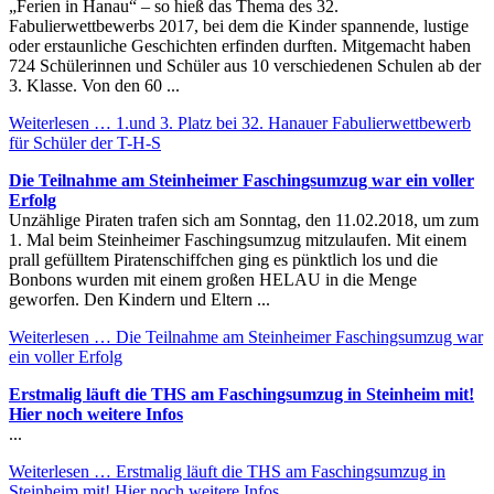
„Ferien in Hanau“ – so hieß das Thema des 32.
Fabulierwettbewerbs 2017, bei dem die Kinder spannende, lustige
oder erstaunliche Geschichten erfinden durften. Mitgemacht haben
724 Schülerinnen und Schüler aus 10 verschiedenen Schulen ab der
3. Klasse. Von den 60 ...
Weiterlesen …
1.und 3. Platz bei 32. Hanauer Fabulierwettbewerb
für Schüler der T-H-S
Die Teilnahme am Steinheimer Faschingsumzug war ein voller
Erfolg
Unzählige Piraten trafen sich am Sonntag, den 11.02.2018, um zum
1. Mal beim Steinheimer Faschingsumzug mitzulaufen. Mit einem
prall gefülltem Piratenschiffchen ging es pünktlich los und die
Bonbons wurden mit einem großen HELAU in die Menge
geworfen. Den Kindern und Eltern ...
Weiterlesen …
Die Teilnahme am Steinheimer Faschingsumzug war
ein voller Erfolg
Erstmalig läuft die THS am Faschingsumzug in Steinheim mit!
Hier noch weitere Infos
...
Weiterlesen …
Erstmalig läuft die THS am Faschingsumzug in
Steinheim mit! Hier noch weitere Infos