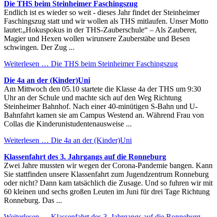
Die THS beim Steinheimer Faschingszug
Endlich ist es wieder so weit - dieses Jahr findet der Steinheimer
Faschingszug statt und wir wollen als THS mitlaufen. Unser Motto
lautet:„Hokuspokus in der THS-Zauberschule“ – Als Zauberer,
Magier und Hexen wollen wirunsere Zauberstäbe und Besen
schwingen. Der Zug ...
Weiterlesen …
Die THS beim Steinheimer Faschingszug
Die 4a an der (Kinder)Uni
Am Mittwoch den 05.10 startete die Klasse 4a der THS um 9:30
Uhr an der Schule und machte sich auf den Weg Richtung
Steinheimer Bahnhof. Nach einer 40-minütigen S-Bahn und U-
Bahnfahrt kamen sie am Campus Westend an. Während Frau von
Collas die Kinderunistudentenausweise ...
Weiterlesen …
Die 4a an der (Kinder)Uni
Klassenfahrt des 3. Jahrgangs auf die Ronneburg
Zwei Jahre mussten wir wegen der Corona-Pandemie bangen. Kann
Sie stattfinden unsere Klassenfahrt zum Jugendzentrum Ronneburg
oder nicht? Dann kam tatsächlich die Zusage. Und so fuhren wir mit
60 kleinen und sechs großen Leuten im Juni für drei Tage Richtung
Ronneburg. Das ...
Weiterlesen …
Klassenfahrt des 3. Jahrgangs auf die Ronneburg