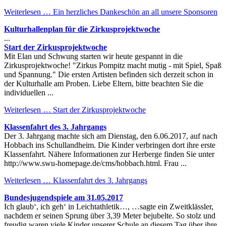
Weiterlesen …
Ein herzliches Dankeschön an all unsere Sponsoren
Kulturhallenplan für die Zirkusprojektwoche
...
Start der Zirkusprojektwoche
Mit Elan und Schwung starten wir heute gespannt in die
Zirkusprojektwoche! "Zirkus Pompitz macht mutig - mit Spiel, Spaß
und Spannung." Die ersten Artisten befinden sich derzeit schon in
der Kulturhalle am Proben. Liebe Eltern, bitte beachten Sie die
individuellen ...
Weiterlesen …
Start der Zirkusprojektwoche
Klassenfahrt des 3. Jahrgangs
Der 3. Jahrgang machte sich am Dienstag, den 6.06.2017, auf nach
Hobbach ins Schullandheim. Die Kinder verbringen dort ihre erste
Klassenfahrt. Nähere Informationen zur Herberge finden Sie unter
http://www.swu-homepage.de/cms/hobbach.html. Frau ...
Weiterlesen …
Klassenfahrt des 3. Jahrgangs
Bundesjugendspiele am 31.05.2017
Ich glaub‘, ich geh‘ in Leichtathletik…, …sagte ein Zweitklässler,
nachdem er seinen Sprung über 3,39 Meter bejubelte. So stolz und
freudig waren viele Kinder unserer Schule an diesem Tag über ihre