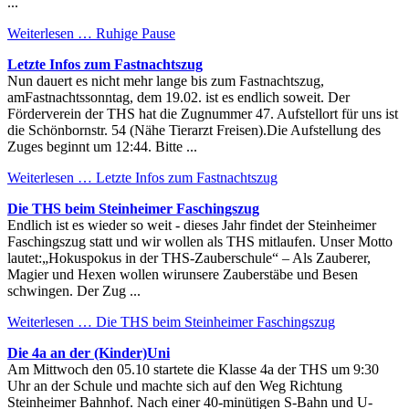
...
Weiterlesen …
Ruhige Pause
Letzte Infos zum Fastnachtszug
Nun dauert es nicht mehr lange bis zum Fastnachtszug,
amFastnachtssonntag, dem 19.02. ist es endlich soweit. Der
Förderverein der THS hat die Zugnummer 47. Aufstellort für uns ist
die Schönbornstr. 54 (Nähe Tierarzt Freisen).Die Aufstellung des
Zuges beginnt um 12:44. Bitte ...
Weiterlesen …
Letzte Infos zum Fastnachtszug
Die THS beim Steinheimer Faschingszug
Endlich ist es wieder so weit - dieses Jahr findet der Steinheimer
Faschingszug statt und wir wollen als THS mitlaufen. Unser Motto
lautet:„Hokuspokus in der THS-Zauberschule“ – Als Zauberer,
Magier und Hexen wollen wirunsere Zauberstäbe und Besen
schwingen. Der Zug ...
Weiterlesen …
Die THS beim Steinheimer Faschingszug
Die 4a an der (Kinder)Uni
Am Mittwoch den 05.10 startete die Klasse 4a der THS um 9:30
Uhr an der Schule und machte sich auf den Weg Richtung
Steinheimer Bahnhof. Nach einer 40-minütigen S-Bahn und U-