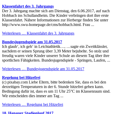
Klassenfahrt des 3. Jahrgangs
Der 3. Jahrgang machte sich am Dienstag, den 6.06.2017, auf nach
Hobbach ins Schullandheim. Die Kinder verbringen dort ihre erste
Klassenfahrt. Nähere Informationen zur Herberge finden Sie unter
http://www.swu-homepage.de/cms/hobbach.html. Frau ...
Weiterlesen …
Klassenfahrt des 3. Jahrgangs
Bundesjugendspiele am 31.05.2017
Ich glaub‘, ich geh‘ in Leichtathletik…, …sagte ein Zweitklässler,
nachdem er seinen Sprung über 3,39 Meter bejubelte. So stolz und
freudig waren viele Kinder unserer Schule an diesem Tag über ihre
sportlichen Fähigkeiten. Bundesjugendspiele - Springen, Laufen, ...
Weiterlesen …
Bundesjugendspiele am 31.05.2017
Regelung bei Hitzefrei
(c) pixabay.com Liebe Eltern, bitte bedenken Sie, dass es bei den
derzeitigen Temperaturen in der 6. Stunde hitzefrei geben kann.
Bedingung dafür ist, dass es um 11 Uhr 25°C im Klassenraum sind.
Wir entscheiden dies immer am Tag ...
Weiterlesen …
Regelung bei Hitzefrei
18. Hanauer Stadionlauf 2017