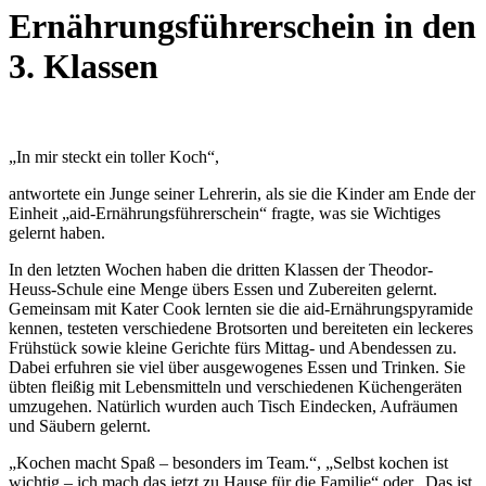
Ernährungsführerschein in den
3. Klassen
„In mir steckt ein toller Koch“,
antwortete ein Junge seiner Lehrerin, als sie die Kinder am Ende der
Einheit „aid-Ernährungsführerschein“ fragte, was sie Wichtiges
gelernt haben.
In den letzten Wochen haben die dritten Klassen der Theodor-
Heuss-Schule eine Menge übers Essen und Zubereiten gelernt.
Gemeinsam mit Kater Cook lernten sie die aid-Ernährungspyramide
kennen, testeten verschiedene Brotsorten und bereiteten ein leckeres
Frühstück sowie kleine Gerichte fürs Mittag- und Abendessen zu.
Dabei erfuhren sie viel über ausgewogenes Essen und Trinken. Sie
übten fleißig mit Lebensmitteln und verschiedenen Küchengeräten
umzugehen. Natürlich wurden auch Tisch Eindecken, Aufräumen
und Säubern gelernt.
„Kochen macht Spaß – besonders im Team.“, „Selbst kochen ist
wichtig – ich mach das jetzt zu Hause für die Familie“ oder „Das ist