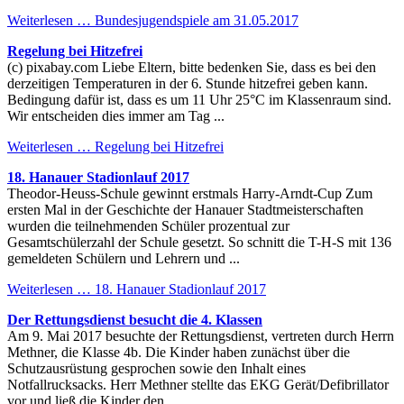
Weiterlesen …
Bundesjugendspiele am 31.05.2017
Regelung bei Hitzefrei
(c) pixabay.com Liebe Eltern, bitte bedenken Sie, dass es bei den
derzeitigen Temperaturen in der 6. Stunde hitzefrei geben kann.
Bedingung dafür ist, dass es um 11 Uhr 25°C im Klassenraum sind.
Wir entscheiden dies immer am Tag ...
Weiterlesen …
Regelung bei Hitzefrei
18. Hanauer Stadionlauf 2017
Theodor-Heuss-Schule gewinnt erstmals Harry-Arndt-Cup Zum
ersten Mal in der Geschichte der Hanauer Stadtmeisterschaften
wurden die teilnehmenden Schüler prozentual zur
Gesamtschülerzahl der Schule gesetzt. So schnitt die T-H-S mit 136
gemeldeten Schülern und Lehrern und ...
Weiterlesen …
18. Hanauer Stadionlauf 2017
Der Rettungsdienst besucht die 4. Klassen
Am 9. Mai 2017 besuchte der Rettungsdienst, vertreten durch Herrn
Methner, die Klasse 4b. Die Kinder haben zunächst über die
Schutzausrüstung gesprochen sowie den Inhalt eines
Notfallrucksacks. Herr Methner stellte das EKG Gerät/Defibrillator
vor und ließ die Kinder den ...