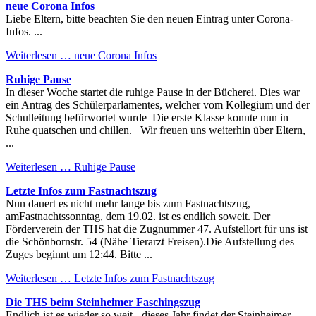
neue Corona Infos
Liebe Eltern, bitte beachten Sie den neuen Eintrag unter Corona-
Infos. ...
Weiterlesen …
neue Corona Infos
Ruhige Pause
In dieser Woche startet die ruhige Pause in der Bücherei. Dies war
ein Antrag des Schülerparlamentes, welcher vom Kollegium und der
Schulleitung befürwortet wurde Die erste Klasse konnte nun in
Ruhe quatschen und chillen. Wir freuen uns weiterhin über Eltern,
...
Weiterlesen …
Ruhige Pause
Letzte Infos zum Fastnachtszug
Nun dauert es nicht mehr lange bis zum Fastnachtszug,
amFastnachtssonntag, dem 19.02. ist es endlich soweit. Der
Förderverein der THS hat die Zugnummer 47. Aufstellort für uns ist
die Schönbornstr. 54 (Nähe Tierarzt Freisen).Die Aufstellung des
Zuges beginnt um 12:44. Bitte ...
Weiterlesen …
Letzte Infos zum Fastnachtszug
Die THS beim Steinheimer Faschingszug
Endlich ist es wieder so weit - dieses Jahr findet der Steinheimer