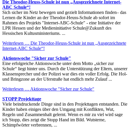
Die Theodor-Heuss-Schule ist nun „Ausgezeichnete Internet-
ABC Schule“!
Sich sicher im Netz bewegen und gezielt Informationen finden– das
Lernen die Kinder an der Theodor-Heuss-Schule ab sofort im
Rahmen des Projekts "Internet-ABC-Schule" - eine Initiative der
LPR Hessen und der Medieninitiative Schule@Zukunft des
Hessischen Kultusministeriums. ...
Weiterlesen …
Die Theodor-Heuss-Schule ist nun „Ausgezeichnete
Internet-ABC Schule“!
Aktionswoche "Sicher zur Schule"
Eine erfolgreiche Aktionswoche unter dem Motto „sicher zur
Schule“ liegt hinter uns. Durch die Unterstützung der Eltern, unserer
Klassensprecher und der Polizei war dies ein voller Erfolg. Die Hol-
und Bringzone an der Uferstraße hat endlich mehr Zulauf ...
Weiterlesen …
Aktionswoche "Sicher zur Schule"
STOPP Projekttage
Viele beindruckende Dinge sind in den Projekttagen entstanden. Die
Kinder haben einiges über den Umgang mit Konflikten, Wut,
Regeln und Zusammenhalt gelernt. Wenn es mir zu viel wird sage
ich Stopp, dies zeigt die Stopp Hand im Bild. Wutsterne,
Schimpfwörter verbrennen, ...