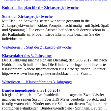
Kulturhallenplan für die Zirkusprojektwoche
...
Start der Zirkusprojektwoche
Mit Elan und Schwung starten wir heute gespannt in die
Zirkusprojektwoche! "Zirkus Pompitz macht mutig - mit Spiel, Spaß
und Spannung." Die ersten Artisten befinden sich derzeit schon in
der Kulturhalle am Proben. Liebe Eltern, bitte beachten Sie die
individuellen ...
Weiterlesen …
Start der Zirkusprojektwoche
Klassenfahrt des 3. Jahrgangs
Der 3. Jahrgang machte sich am Dienstag, den 6.06.2017, auf nach
Hobbach ins Schullandheim. Die Kinder verbringen dort ihre erste
Klassenfahrt. Nähere Informationen zur Herberge finden Sie unter
http://www.swu-homepage.de/cms/hobbach.html. Frau ...
Weiterlesen …
Klassenfahrt des 3. Jahrgangs
Bundesjugendspiele am 31.05.2017
Ich glaub‘, ich geh‘ in Leichtathletik…, …sagte ein Zweitklässler,
nachdem er seinen Sprung über 3,39 Meter bejubelte. So stolz und
freudig waren viele Kinder unserer Schule an diesem Tag über ihre
sportlichen Fähigkeiten. Bundesjugendspiele - Springen, Laufen, ...