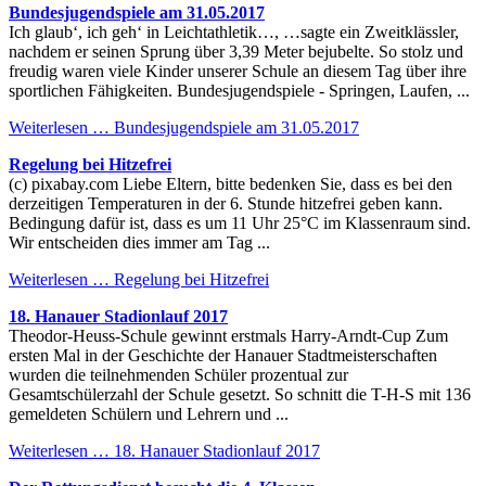
Bundesjugendspiele am 31.05.2017
Ich glaub‘, ich geh‘ in Leichtathletik…, …sagte ein Zweitklässler,
nachdem er seinen Sprung über 3,39 Meter bejubelte. So stolz und
freudig waren viele Kinder unserer Schule an diesem Tag über ihre
sportlichen Fähigkeiten. Bundesjugendspiele - Springen, Laufen, ...
Weiterlesen …
Bundesjugendspiele am 31.05.2017
Regelung bei Hitzefrei
(c) pixabay.com Liebe Eltern, bitte bedenken Sie, dass es bei den
derzeitigen Temperaturen in der 6. Stunde hitzefrei geben kann.
Bedingung dafür ist, dass es um 11 Uhr 25°C im Klassenraum sind.
Wir entscheiden dies immer am Tag ...
Weiterlesen …
Regelung bei Hitzefrei
18. Hanauer Stadionlauf 2017
Theodor-Heuss-Schule gewinnt erstmals Harry-Arndt-Cup Zum
ersten Mal in der Geschichte der Hanauer Stadtmeisterschaften
wurden die teilnehmenden Schüler prozentual zur
Gesamtschülerzahl der Schule gesetzt. So schnitt die T-H-S mit 136
gemeldeten Schülern und Lehrern und ...
Weiterlesen …
18. Hanauer Stadionlauf 2017