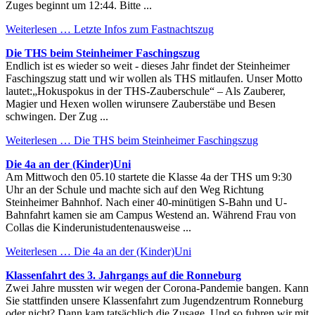
Zuges beginnt um 12:44. Bitte ...
Weiterlesen …
Letzte Infos zum Fastnachtszug
Die THS beim Steinheimer Faschingszug
Endlich ist es wieder so weit - dieses Jahr findet der Steinheimer
Faschingszug statt und wir wollen als THS mitlaufen. Unser Motto
lautet:„Hokuspokus in der THS-Zauberschule“ – Als Zauberer,
Magier und Hexen wollen wirunsere Zauberstäbe und Besen
schwingen. Der Zug ...
Weiterlesen …
Die THS beim Steinheimer Faschingszug
Die 4a an der (Kinder)Uni
Am Mittwoch den 05.10 startete die Klasse 4a der THS um 9:30
Uhr an der Schule und machte sich auf den Weg Richtung
Steinheimer Bahnhof. Nach einer 40-minütigen S-Bahn und U-
Bahnfahrt kamen sie am Campus Westend an. Während Frau von
Collas die Kinderunistudentenausweise ...
Weiterlesen …
Die 4a an der (Kinder)Uni
Klassenfahrt des 3. Jahrgangs auf die Ronneburg
Zwei Jahre mussten wir wegen der Corona-Pandemie bangen. Kann
Sie stattfinden unsere Klassenfahrt zum Jugendzentrum Ronneburg
oder nicht? Dann kam tatsächlich die Zusage. Und so fuhren wir mit