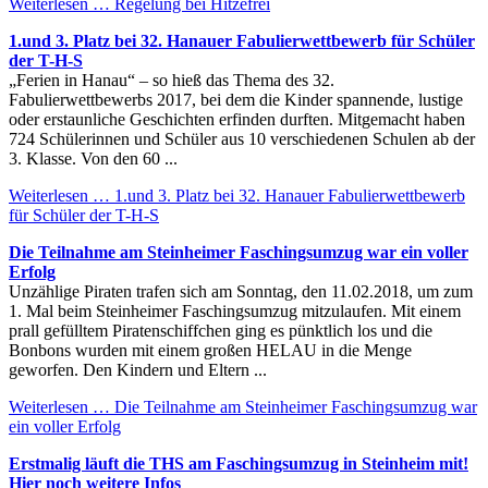
Weiterlesen …
Regelung bei Hitzefrei
1.und 3. Platz bei 32. Hanauer Fabulierwettbewerb für Schüler
der T-H-S
„Ferien in Hanau“ – so hieß das Thema des 32.
Fabulierwettbewerbs 2017, bei dem die Kinder spannende, lustige
oder erstaunliche Geschichten erfinden durften. Mitgemacht haben
724 Schülerinnen und Schüler aus 10 verschiedenen Schulen ab der
3. Klasse. Von den 60 ...
Weiterlesen …
1.und 3. Platz bei 32. Hanauer Fabulierwettbewerb
für Schüler der T-H-S
Die Teilnahme am Steinheimer Faschingsumzug war ein voller
Erfolg
Unzählige Piraten trafen sich am Sonntag, den 11.02.2018, um zum
1. Mal beim Steinheimer Faschingsumzug mitzulaufen. Mit einem
prall gefülltem Piratenschiffchen ging es pünktlich los und die
Bonbons wurden mit einem großen HELAU in die Menge
geworfen. Den Kindern und Eltern ...
Weiterlesen …
Die Teilnahme am Steinheimer Faschingsumzug war
ein voller Erfolg
Erstmalig läuft die THS am Faschingsumzug in Steinheim mit!
Hier noch weitere Infos