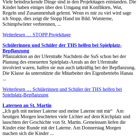
Viele beindruckende Dinge sind in den Projekttagen entstanden. Die
Kinder haben einiges über den Umgang mit Konflikten, Wut,
Regeln und Zusammenhalt gelernt. Wenn es mir zu viel wird sage
ich Stopp, dies zeigt die Stopp Hand im Bild. Wutsterne,
Schimpfwörter verbrennen, ...
Weiterlesen …
STOPP Projekttage
Schülerinnen und Schüler der THS helfen bei Spielplatz-
Bepflanzung
Pflanzaktion an der Uferstraße Nachdem die SuS schon bei der
Planung des erneuerten Spielplatz-Areals an der Uferstraße
involviert waren, halfen sie nun auch tatkräftig bei der Bepflanzung.
Die Klasse 4a unterstützte die Mitarbeiter des Eigenbetriebs Hanau
...
Weiterlesen …
Schülerinnen und Schüler der THS helfen bei
Spielplatz-Bepflanzung
Laternen an St. Martin
„Ich geh mit meiner Laterne und meine Laterne mit mir“ Am
heutigen Morgen leuchteten viele Lichter auf dem Kirchplatz und
lauschten der Geschichte von St. Martin. Gemeinsam liefen die
Kinder eine Runde mit der Laterne. Am Donnerstag Morgen
machen sich die Kinder ...