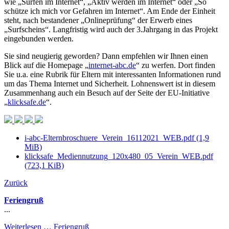
wie „Surfen im Internet“, „Aktiv werden im Internet“ oder „So
schütze ich mich vor Gefahren im Internet“. Am Ende der Einheit
steht, nach bestandener „Onlineprüfung“ der Erwerb eines
„Surfscheins“. Langfristig wird auch der 3.Jahrgang in das Projekt
eingebunden werden.
Sie sind neugierig geworden? Dann empfehlen wir Ihnen einen
Blick auf die Homepage „
internet-abc.de
“ zu werfen. Dort finden
Sie u.a. eine Rubrik für Eltern mit interessanten Informationen rund
um das Thema Internet und Sicherheit. Lohnenswert ist in diesem
Zusammenhang auch ein Besuch auf der Seite der EU-Initiative
„
klicksafe.de
“.
i-abc-Elternbroschuere_Verein_16112021_WEB.pdf
(1,9
MiB)
klicksafe_Mediennutzung_120x480_05_Verein_WEB.pdf
(723,1 KiB)
Zurück
Feriengruß
...
Weiterlesen …
Feriengruß