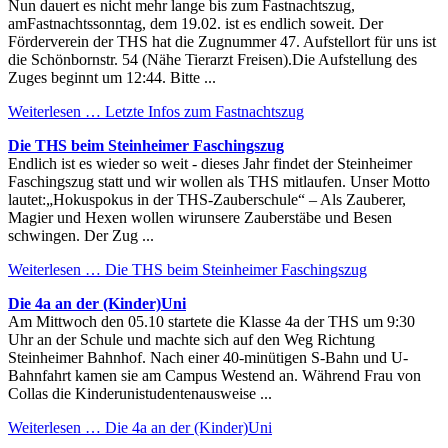
Nun dauert es nicht mehr lange bis zum Fastnachtszug,
amFastnachtssonntag, dem 19.02. ist es endlich soweit. Der
Förderverein der THS hat die Zugnummer 47. Aufstellort für uns ist
die Schönbornstr. 54 (Nähe Tierarzt Freisen).Die Aufstellung des
Zuges beginnt um 12:44. Bitte ...
Weiterlesen …
Letzte Infos zum Fastnachtszug
Die THS beim Steinheimer Faschingszug
Endlich ist es wieder so weit - dieses Jahr findet der Steinheimer
Faschingszug statt und wir wollen als THS mitlaufen. Unser Motto
lautet:„Hokuspokus in der THS-Zauberschule“ – Als Zauberer,
Magier und Hexen wollen wirunsere Zauberstäbe und Besen
schwingen. Der Zug ...
Weiterlesen …
Die THS beim Steinheimer Faschingszug
Die 4a an der (Kinder)Uni
Am Mittwoch den 05.10 startete die Klasse 4a der THS um 9:30
Uhr an der Schule und machte sich auf den Weg Richtung
Steinheimer Bahnhof. Nach einer 40-minütigen S-Bahn und U-
Bahnfahrt kamen sie am Campus Westend an. Während Frau von
Collas die Kinderunistudentenausweise ...
Weiterlesen …
Die 4a an der (Kinder)Uni