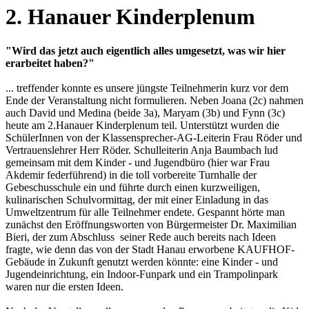
2. Hanauer Kinderplenum
"Wird das jetzt auch eigentlich alles umgesetzt, was wir hier
erarbeitet haben?"
... treffender konnte es unsere jüngste Teilnehmerin kurz vor dem
Ende der Veranstaltung nicht formulieren. Neben Joana (2c) nahmen
auch David und Medina (beide 3a), Maryam (3b) und Fynn (3c)
heute am 2.Hanauer Kinderplenum teil. Unterstützt wurden die
SchülerInnen von der Klassensprecher-AG-Leiterin Frau Röder und
Vertrauenslehrer Herr Röder. Schulleiterin Anja Baumbach lud
gemeinsam mit dem Kinder - und Jugendbüro (hier war Frau
Akdemir federführend) in die toll vorbereite Turnhalle der
Gebeschusschule ein und führte durch einen kurzweiligen,
kulinarischen Schulvormittag, der mit einer Einladung in das
Umweltzentrum für alle Teilnehmer endete. Gespannt hörte man
zunächst den Eröffnungsworten von Bürgermeister Dr. Maximilian
Bieri, der zum Abschluss seiner Rede auch bereits nach Ideen
fragte, wie denn das von der Stadt Hanau erworbene KAUFHOF-
Gebäude in Zukunft genutzt werden könnte: eine Kinder - und
Jugendeinrichtung, ein Indoor-Funpark und ein Trampolinpark
waren nur die ersten Ideen.