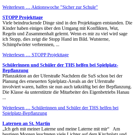
Weiterlesen …
Aktionswoche "Sicher zur Schule"
STOPP Projekttage
Viele beindruckende Dinge sind in den Projekttagen entstanden. Die
Kinder haben einiges über den Umgang mit Konflikten, Wut,
Regeln und Zusammenhalt gelernt. Wenn es mir zu viel wird sage
ich Stopp, dies zeigt die Stopp Hand im Bild. Wutsterne,
Schimpfwörter verbrennen, ...
Weiterlesen …
STOPP Projekttage
Schülerinnen und Schüler der THS helfen bei Spielplatz-
Bepflanzung
Pflanzaktion an der Uferstraße Nachdem die SuS schon bei der
Planung des erneuerten Spielplatz-Areals an der Uferstraße
involviert waren, halfen sie nun auch tatkräftig bei der Bepflanzung.
Die Klasse 4a unterstützte die Mitarbeiter des Eigenbetriebs Hanau
...
Weiterlesen …
Schülerinnen und Schüler der THS helfen bei
Spielplatz-Bepflanzung
Laternen an St. Martin
„Ich geh mit meiner Laterne und meine Laterne mit mir“ Am
heutigen Morgen leuchteten viele Lichter auf dem Kirchplatz und