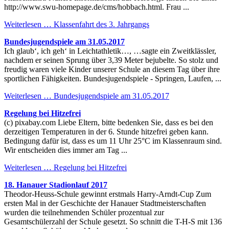
http://www.swu-homepage.de/cms/hobbach.html. Frau ...
Weiterlesen …
Klassenfahrt des 3. Jahrgangs
Bundesjugendspiele am 31.05.2017
Ich glaub‘, ich geh‘ in Leichtathletik…, …sagte ein Zweitklässler,
nachdem er seinen Sprung über 3,39 Meter bejubelte. So stolz und
freudig waren viele Kinder unserer Schule an diesem Tag über ihre
sportlichen Fähigkeiten. Bundesjugendspiele - Springen, Laufen, ...
Weiterlesen …
Bundesjugendspiele am 31.05.2017
Regelung bei Hitzefrei
(c) pixabay.com Liebe Eltern, bitte bedenken Sie, dass es bei den
derzeitigen Temperaturen in der 6. Stunde hitzefrei geben kann.
Bedingung dafür ist, dass es um 11 Uhr 25°C im Klassenraum sind.
Wir entscheiden dies immer am Tag ...
Weiterlesen …
Regelung bei Hitzefrei
18. Hanauer Stadionlauf 2017
Theodor-Heuss-Schule gewinnt erstmals Harry-Arndt-Cup Zum
ersten Mal in der Geschichte der Hanauer Stadtmeisterschaften
wurden die teilnehmenden Schüler prozentual zur
Gesamtschülerzahl der Schule gesetzt. So schnitt die T-H-S mit 136