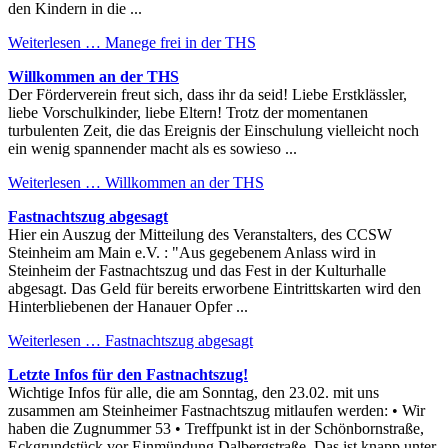
den Kindern in die ...
Weiterlesen …
Manege frei in der THS
Willkommen an der THS
Der Förderverein freut sich, dass ihr da seid! Liebe Erstklässler,
liebe Vorschulkinder, liebe Eltern! Trotz der momentanen
turbulenten Zeit, die das Ereignis der Einschulung vielleicht noch
ein wenig spannender macht als es sowieso ...
Weiterlesen …
Willkommen an der THS
Fastnachtszug abgesagt
Hier ein Auszug der Mitteilung des Veranstalters, des CCSW
Steinheim am Main e.V. : "Aus gegebenem Anlass wird in
Steinheim der Fastnachtszug und das Fest in der Kulturhalle
abgesagt. Das Geld für bereits erworbene Eintrittskarten wird den
Hinterbliebenen der Hanauer Opfer ...
Weiterlesen …
Fastnachtszug abgesagt
Letzte Infos für den Fastnachtszug!
Wichtige Infos für alle, die am Sonntag, den 23.02. mit uns
zusammen am Steinheimer Fastnachtszug mitlaufen werden: • Wir
haben die Zugnummer 53 • Treffpunkt ist in der Schönbornstraße,
Eckgrundstück vor Einmündung Dalbergstraße. Das ist knapp unter